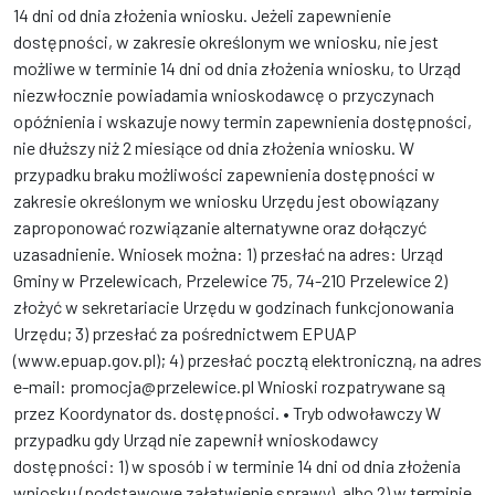
14 dni od dnia złożenia wniosku. Jeżeli zapewnienie
dostępności, w zakresie określonym we wniosku, nie jest
możliwe w terminie 14 dni od dnia złożenia wniosku, to Urząd
niezwłocznie powiadamia wnioskodawcę o przyczynach
opóźnienia i wskazuje nowy termin zapewnienia dostępności,
nie dłuższy niż 2 miesiące od dnia złożenia wniosku. W
przypadku braku możliwości zapewnienia dostępności w
zakresie określonym we wniosku Urzędu jest obowiązany
zaproponować rozwiązanie alternatywne oraz dołączyć
uzasadnienie. Wniosek można: 1) przesłać na adres: Urząd
Gminy w Przelewicach, Przelewice 75, 74-210 Przelewice 2)
złożyć w sekretariacie Urzędu w godzinach funkcjonowania
Urzędu; 3) przesłać za pośrednictwem EPUAP
(www.epuap.gov.pl); 4) przesłać pocztą elektroniczną, na adres
e-mail: promocja@przelewice.pl Wnioski rozpatrywane są
przez Koordynator ds. dostępności. • Tryb odwoławczy W
przypadku gdy Urząd nie zapewnił wnioskodawcy
dostępności: 1) w sposób i w terminie 14 dni od dnia złożenia
wniosku (podstawowe załatwienie sprawy), albo 2) w terminie