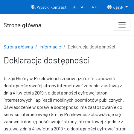
Przejdź do treści
Wysoki kontrast
Język
Normalny rozmiar czcionki
Rozmiar czcionki 150%
Rozmiar czcionki
Strona główna
Strona główna
Informacje
Deklaracja dostępności
Deklaracja dostępności
Urząd Gminy w Przelewicach zobowiązuje się zapewnić
dostępność swojej strony internetowej zgodnie z ustawą z
dnia 4 kwietnia 2019 r. o dostępności cyfrowej stron
internetowych i aplikacji mobilnych podmiotów publicznych.
Oświadczenie w sprawie dostępności ma zastosowanie do
serwisu internetowego Gminy Przelewice.
zobowiązuje się
zapewnić dostępność swojej
strony internetowej
zgodnie z
ustawą z dnia 4 kwietnia 2019 r. o dostępności cyfrowej stron