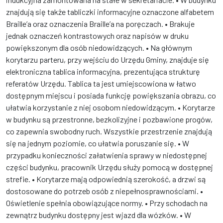
znajdują się także tabliczki informacyjne oznaczone alfabetem
Braille’a oraz oznaczenia Braille’a na poręczach. • Brakuje
jednak oznaczeń kontrastowych oraz napisów w druku
powiększonym dla osób niedowidzących. • Na głównym
korytarzu parteru, przy wejściu do Urzędu Gminy, znajduje się
elektroniczna tablica informacyjna, prezentująca strukturę
referatów Urzędu. Tablica ta jest umiejscowiona w łatwo
dostępnym miejscu i posiada funkcję powiększania obrazu, co
ułatwia korzystanie z niej osobom niedowidzącym. • Korytarze
w budynku są przestronne, bezkolizyjne i pozbawione progów,
co zapewnia swobodny ruch. Wszystkie przestrzenie znajdują
się na jednym poziomie, co ułatwia poruszanie się. • W
przypadku konieczności załatwienia sprawy w niedostępnej
części budynku, pracownik Urzędu służy pomocą w dostępnej
strefie. • Korytarze mają odpowiednią szerokość, a drzwi są
dostosowane do potrzeb osób z niepełnosprawnościami. •
Oświetlenie spełnia obowiązujące normy. • Przy schodach na
zewnątrz budynku dostępny jest wjazd dla wózków. • W