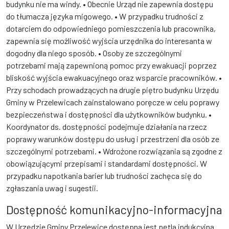
budynku nie ma windy. • Obecnie Urząd nie zapewnia dostępu
do tłumacza języka migowego. • W przypadku trudności z
dotarciem do odpowiedniego pomieszczenia lub pracownika,
zapewnia się możliwość wyjścia urzędnika do interesanta w
dogodny dla niego sposób. • Osoby ze szczególnymi
potrzebami mają zapewnioną pomoc przy ewakuacji poprzez
bliskość wyjścia ewakuacyjnego oraz wsparcie pracowników. •
Przy schodach prowadzących na drugie piętro budynku Urzędu
Gminy w Przelewicach zainstalowano poręcze w celu poprawy
bezpieczeństwa i dostępności dla użytkowników budynku. •
Koordynator ds. dostępności podejmuje działania na rzecz
poprawy warunków dostępu do usług i przestrzeni dla osób ze
szczególnymi potrzebami. • Wdrożone rozwiązania są zgodne z
obowiązującymi przepisami i standardami dostępności. W
przypadku napotkania barier lub trudności zachęca się do
zgłaszania uwag i sugestii.
Dostępność komunikacyjno-informacyjna
W Urzędzie Gminy Przelewice dostępna jest pętla indukcyjna