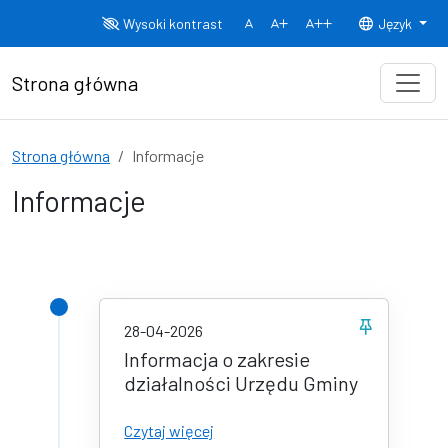
Przejdź do treści
Wysoki kontrast
Język
Normalny rozmiar czcionki
Rozmiar czcionki 150%
Rozmiar czcionki
Strona główna
Strona główna
Informacje
Informacje
28-04-2026
Informacja o zakresie
działalności Urzędu Gminy
Informacja o zakresie działalności
Czytaj więcej