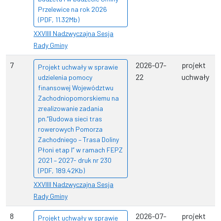
Przelewice na rok 2026
(PDF, 11.32Mb)
XXVIIII Nadzwyczajna Sesja
Rady Gminy
7
2026-07-
projekt
Projekt uchwały w sprawie
22
uchwały
udzielenia pomocy
finansowej Województwu
Zachodniopomorskiemu na
zrealizowanie zadania
pn.”Budowa sieci tras
rowerowych Pomorza
Zachodniego – Trasa Doliny
Płoni etap I” w ramach FEPZ
2021 – 2027- druk nr 230
(PDF, 189.42Kb)
XXVIIII Nadzwyczajna Sesja
Rady Gminy
8
2026-07-
projekt
Projekt uchwały w sprawie