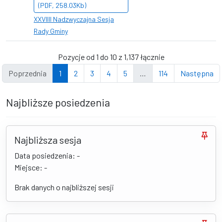
(PDF, 258.03Kb)
XXVIIII Nadzwyczajna Sesja
Rady Gminy
Pozycje od 1 do 10 z 1,137 łącznie
Poprzednia
1
2
3
4
5
…
114
Następna
Najbliższe posiedzenia
Najbliższa sesja
Data posiedzenia: -
Miejsce: -
Brak danych o najbliższej sesji