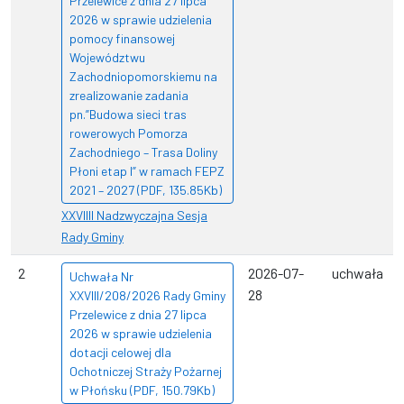
Przelewice z dnia 27 lipca
2026 w sprawie udzielenia
pomocy finansowej
Województwu
Zachodniopomorskiemu na
zrealizowanie zadania
pn.”Budowa sieci tras
rowerowych Pomorza
Zachodniego – Trasa Doliny
Płoni etap I” w ramach FEPZ
2021 – 2027 (PDF, 135.85Kb)
XXVIIII Nadzwyczajna Sesja
Rady Gminy
2
2026-07-
uchwała
Uchwała Nr
28
XXVIII/208/2026 Rady Gminy
Przelewice z dnia 27 lipca
2026 w sprawie udzielenia
dotacji celowej dla
Ochotniczej Straży Pożarnej
w Płońsku (PDF, 150.79Kb)