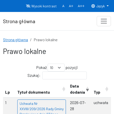
Przejdź do treści
Wysoki kontrast
Język
Normalny rozmiar czcionki
Rozmiar czcionki 150%
Rozmiar czcionki
Strona główna
Strona główna
Prawo lokalne
Prawo lokalne
Pokaż
pozycji
Szukaj:
Data
Lp
Tytuł dokumentu
dodania
Typ
1
2026-07-
uchwała
Uchwała Nr
28
XXVIII/209/2026 Rady Gminy