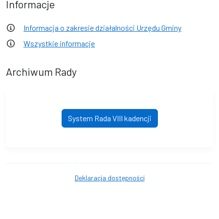
Informacje
Informacja o zakresie działalności Urzędu Gminy
Wszystkie informacje
Archiwum Rady
System Rada VIII kadencji
Deklaracja dostępności
© Gmina Przelewice. © 2016 - 2026 Wszystkie prawa zastrzeżone.
Wykonanie i obsługa techniczna
AlfaTV - System Rada