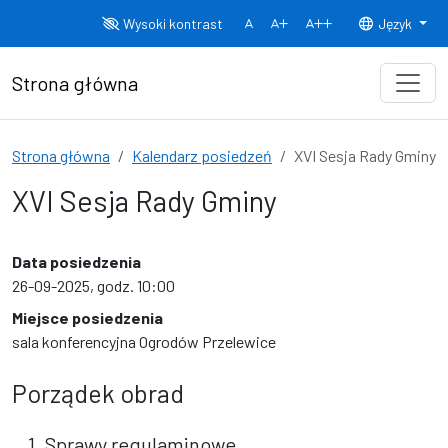
Przejdź do treści
Wysoki kontrast
Język
Normalny rozmiar czcionki
Rozmiar czcionki 150%
Rozmiar czcionki
Strona główna
Strona główna
Kalendarz posiedzeń
XVI Sesja Rady Gminy
XVI Sesja Rady Gminy
Data posiedzenia
26-09-2025, godz. 10:00
Miejsce posiedzenia
sala konferencyjna Ogrodów Przelewice
Porządek obrad
1. Sprawy regulaminowe