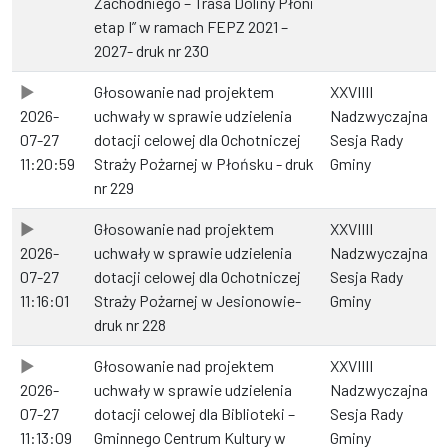
Zachodniego – Trasa Doliny Płoni
etap I” w ramach FEPZ 2021 –
2027- druk nr 230
Głosowanie nad projektem
XXVIIII
2026-
uchwały w sprawie udzielenia
Nadzwyczajna
07-27
dotacji celowej dla Ochotniczej
Sesja Rady
11:20:59
Straży Pożarnej w Płońsku - druk
Gminy
nr 229
Głosowanie nad projektem
XXVIIII
2026-
uchwały w sprawie udzielenia
Nadzwyczajna
07-27
dotacji celowej dla Ochotniczej
Sesja Rady
11:16:01
Straży Pożarnej w Jesionowie-
Gminy
druk nr 228
Głosowanie nad projektem
XXVIIII
2026-
uchwały w sprawie udzielenia
Nadzwyczajna
07-27
dotacji celowej dla Biblioteki –
Sesja Rady
11:13:09
Gminnego Centrum Kultury w
Gminy