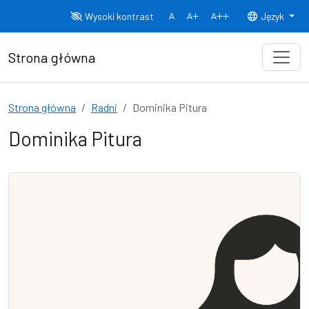
Przejdź do treści
Wysoki kontrast
Język
Normalny rozmiar czcionki
Rozmiar czcionki 150%
Rozmiar czcionki
Strona główna
Strona główna
Radni
Dominika Pitura
Dominika Pitura