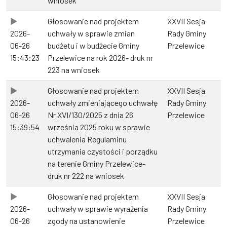
wniosek
Głosowanie nad projektem
XXVII Sesja
2026-
uchwały w sprawie zmian
Rady Gminy
06-26
budżetu i w budżecie Gminy
Przelewice
15:43:23
Przelewice na rok 2026- druk nr
223 na wniosek
Głosowanie nad projektem
XXVII Sesja
2026-
uchwały zmieniającego uchwałę
Rady Gminy
06-26
Nr XVI/130/2025 z dnia 26
Przelewice
15:39:54
września 2025 roku w sprawie
uchwalenia Regulaminu
utrzymania czystości i porządku
na terenie Gminy Przelewice-
druk nr 222 na wniosek
Głosowanie nad projektem
XXVII Sesja
2026-
uchwały w sprawie wyrażenia
Rady Gminy
06-26
zgody na ustanowienie
Przelewice