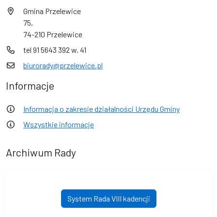
Gmina Przelewice
75,
74-210 Przelewice
tel 91 5643 392 w. 41
biurorady@przelewice.pl
Informacje
Informacja o zakresie działalności Urzędu Gminy
Wszystkie informacje
Archiwum Rady
System Rada VIII kadencji