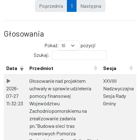
Poprzednia
1
Następna
Głosowania
Pokaż
pozycji
Szukaj:
Data
Przedmiot
Sesja
Głosowanie nad projektem
XXVIIII
2026-
uchwały w sprawie udzielenia
Nadzwyczajna
07-27
pomocy finansowej
Sesja Rady
11:32:23
Województwu
Gminy
Zachodniopomorskiemu na
zrealizowanie zadania
pn.”Budowa sieci tras
rowerowych Pomorza