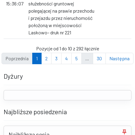
15:36:07
służebności gruntowej
polegającej na prawie przechodu
i przejazdu przez nieruchomość
położoną w miejscowości
Laskowo– druk nr 221
Pozycje od 1 do 10 z 292 łącznie
Poprzednia
1
2
3
4
5
…
30
Następna
Dyżury
Najbliższe posiedzenia
Najbliższa sesja