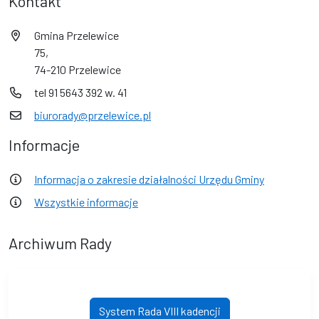
Kontakt
Gmina Przelewice
75,
74-210 Przelewice
tel 91 5643 392 w. 41
biurorady@przelewice.pl
Informacje
Informacja o zakresie działalności Urzędu Gminy
Wszystkie informacje
Archiwum Rady
System Rada VIII kadencji