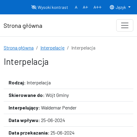
Przejdź do treści
Wysoki kontrast
Język
Normalny rozmiar czcionki
Rozmiar czcionki 150%
Rozmiar czcionki
Strona główna
Strona główna
Interpelacje
Interpelacja
Interpelacja
Rodzaj:
Interpelacja
Skierowane do:
Wójt Gminy
Interpelujący:
Waldemar Pender
Data wpływu:
25-06-2024
Data przekazania:
25-06-2024